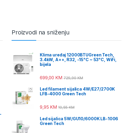
Proizvodi na sniženju
Klima uređaj 12000BTUGreen Tech,
3.4kW, A++, R32, -15°C ~ 53°C, WiFi,
bijela
699,00
KM
729,90
KM
Led filament sijalica 4W/E27/2700K
LFB-4000 Green Tech
9,95
KM
10,55
KM
-
Led sijalica 5W/GU10/6000K LB-1006
Green Tech