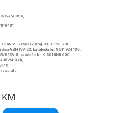
: 0615A50094,
619461 ,
R 18V-65, kataloški broj: 0 601 9N3 200,
ilica GBH 18V-22, kataloški br.: 0 611 924 100,
GWS 18V-8, kataloški br.: 0 601 9N9 000.
BA 18V/4,0Ah,
V-40,
h za alate.
0
KM
3 alata GSR+ GBH+ GWS+ Torba 0615A50094 quantity