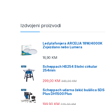
Izdvojeni proizvodi
Led plafonjera ARCELIA 18W/4000K
Zvjezdano nebo Lumera
16,90
KM
Scheppach HS254 Stolni cirkular
254mm
299,00
KM
349,00
KM
Scheppach udarna čekić bušilica SDS
Plus DH1500 Plus
199,90
KM
229,90
KM