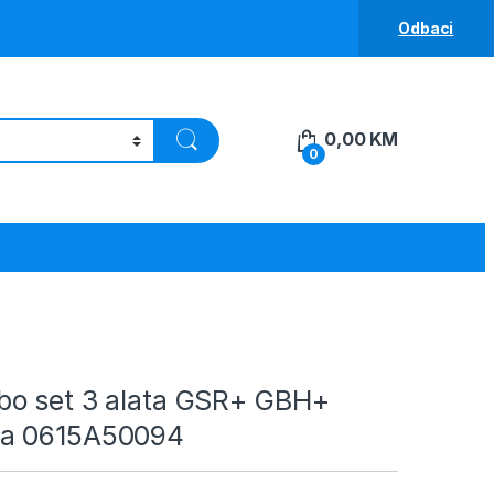
Odbaci
0,00
KM
0
o set 3 alata GSR+ GBH+
a 0615A50094