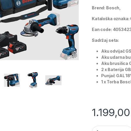
Brend: Bosch,
Kataloška oznaka
Ean code: 4053423
Sadržaj seta:
Aku odvijač GS
Aku udarna buš
Aku brusilica 
2 x Baterija G
Punjač GAL 18
1 x Torba Bosc
1.199,0
Bosch Kombo set 