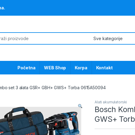
na.
or:
Početna
WEB Shop
Korpa
Kontakt
mbo set 3 alata GSR+ GBH+ GWS+ Torba 0615A50094
Alati akumulatorski
Bosch Komb
GWS+ Torb