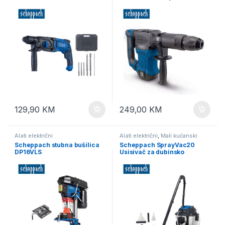
129,90
KM
249,00
KM
Alati električni
Alati električni
,
Mali kućanski
aparati
Scheppach stubna bušilica
Scheppach SprayVac20
DP16VLS
Usisivač za dubinsko
čišćenje 5u1