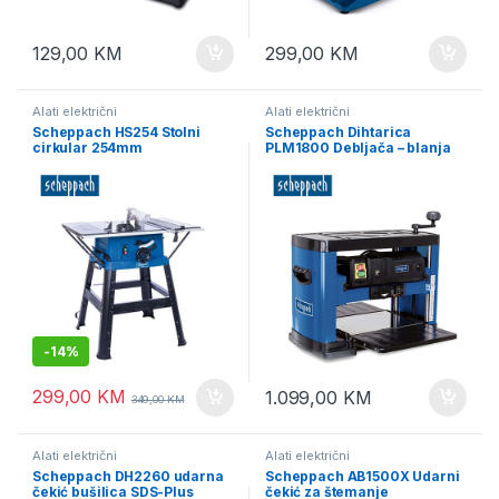
129,00
KM
299,00
KM
Alati električni
Alati električni
Scheppach HS254 Stolni
Scheppach Dihtarica
cirkular 254mm
PLM1800 Debljača – blanja
-
14%
299,00
KM
1.099,00
KM
349,00
KM
Alati električni
Alati električni
Scheppach DH2260 udarna
Scheppach AB1500X Udarni
čekić bušilica SDS-Plus
čekić za štemanje