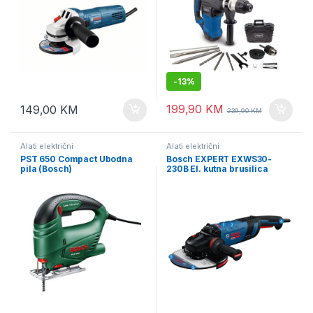
-
13%
199,90
KM
149,00
KM
229,90
KM
Alati električni
Alati električni
PST 650 Compact Ubodna
Bosch EXPERT EXWS30-
pila (Bosch)
230B El. kutna brusilica