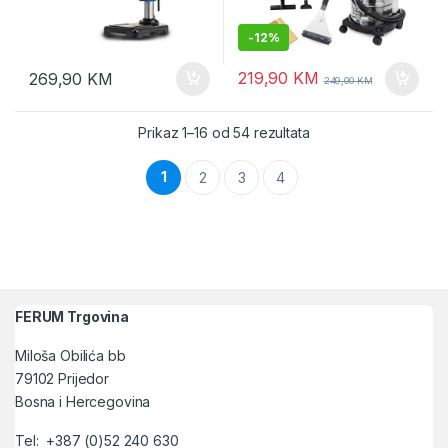
-
12%
219,90
KM
269,90
KM
249,00
KM
Sortirano po popularn
Prikaz 1–16 od 54 rezultata
1
2
3
4
FERUM Trgovina
Miloša Obilića bb
79102 Prijedor
Bosna i Hercegovina
Tel: +387 (0)52 240 630