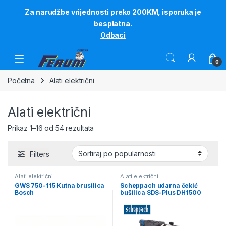
Za narudžbe vrijednosti preko 200KM, isporuka je
besplatna.
Odbaci
Skip to navigation
Skip to content
0
Početna
Alati električni
Alati električni
Sortirano po popularnosti
Prikaz 1–16 od 54 rezultata
Filters
Alati električni
Alati električni
GWS 750-115 Kutna brusilica
Scheppach udarna čekić
Bosch
bušilica SDS-Plus DH1500
Plus