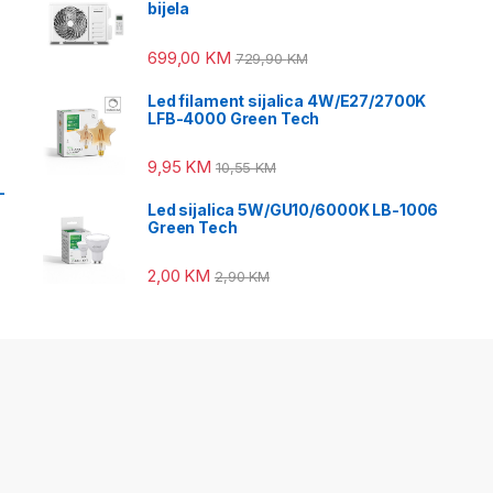
bijela
699,00
KM
729,90
KM
Led filament sijalica 4W/E27/2700K
LFB-4000 Green Tech
9,95
KM
10,55
KM
-
Led sijalica 5W/GU10/6000K LB-1006
Green Tech
2,00
KM
2,90
KM