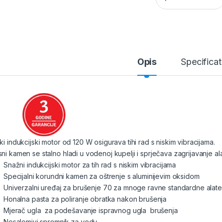
Opis
Specificat
ki indukcijski motor od 120 W osigurava tihi rad s niskim vibracijama.
sni kamen se stalno hladi u vodenoj kupelji i sprječava zagrijavanje al
Snažni indukcijski motor za tih rad s niskim vibracijama
Specijalni korundni kamen za oštrenje s aluminijevim oksidom
Univerzalni uređaj za brušenje 70 za mnoge ravne standardne alate
Honalna pasta za poliranje obratka nakon brušenja
Mjerač ugla za podešavanje ispravnog ugla brušenja
Nesalomivi spremnik za vodu