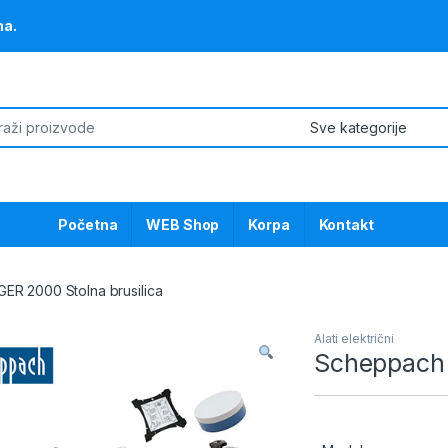
na.
or:
Početna
WEB Shop
Korpa
Kontakt
ER 2000 Stolna brusilica
Alati električni
Scheppach 