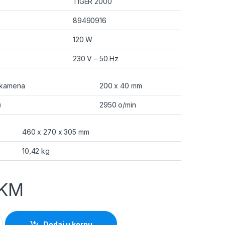
TIGER 2000
89490916
120 W
230 V – 50 Hz
 kamena
200 x 40 mm
)
2950 o/min
460 x 270 x 305 mm
10,42 kg
KM
00 Stolna brusilica quantity
Dodaj u korpu