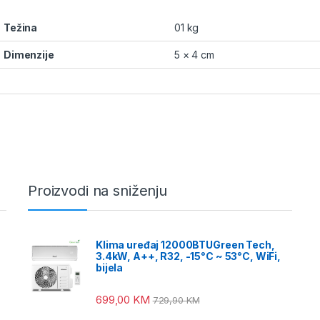
Težina
01 kg
Dimenzije
5 × 4 cm
Proizvodi na sniženju
Klima uređaj 12000BTUGreen Tech,
3.4kW, A++, R32, -15°C ~ 53°C, WiFi,
bijela
699,00
KM
729,90
KM