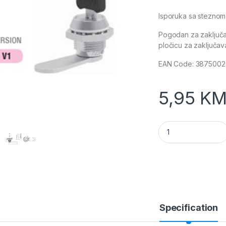
Isporuka sa steznom 
Pogodan za zaključav
pločicu za zaključav
EAN Code: 387500
5,95
K
Bravica za ormare 1
Specification