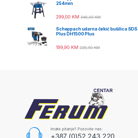
254mm
299,00
KM
349,00
KM
Scheppach udarna čekić bušilica SDS
Plus DH1500 Plus
199,90
KM
229,90
KM
Imate pitanje? Pozovite nas:
+387 (0)52 243 220