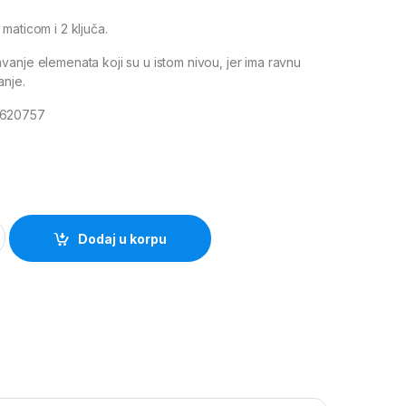
maticom i 2 ključa.
anje elemenata koji su u istom nivou, jer ima ravnu
anje.
2620757
M
01 V-1 quantity
Dodaj u korpu