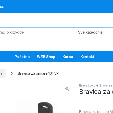
na.
or:
Početna
WEB Shop
Korpa
Kontakt
ta
Bravica za ormare 101 V-1
Brave i okovi
,
Brave za 
Bravica za 
Bravica za ormare Mo