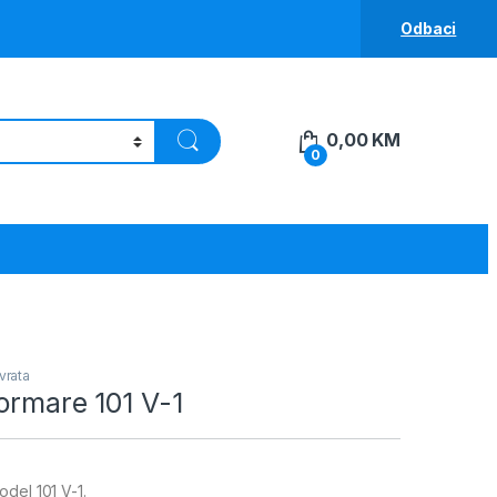
Odbaci
0,00
KM
0
vrata
ormare 101 V-1
del 101 V-1.