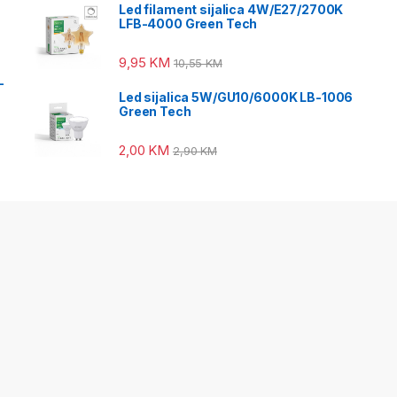
Led filament sijalica 4W/E27/2700K
LFB-4000 Green Tech
9,95
KM
10,55
KM
-
Led sijalica 5W/GU10/6000K LB-1006
Green Tech
2,00
KM
2,90
KM