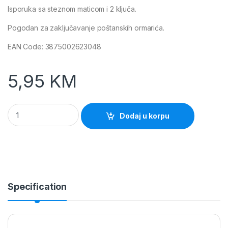
Isporuka sa steznom maticom i 2 ključa.
Pogodan za zaključavanje poštanskih ormarića.
EAN Code: 3875002623048
5,95
KM
Bravica za ormare 101 V-2 PTT Ormari quantity
Dodaj u korpu
Specification