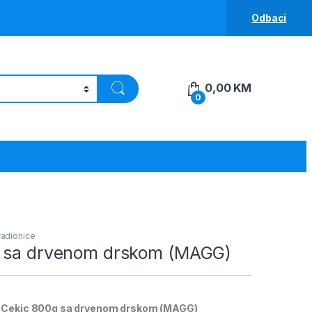
Odbaci
0,00
KM
0
 radionice
 sa drvenom drskom (MAGG)
 Cekic 800g sa drvenom drskom (MAGG)