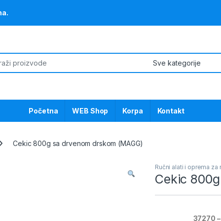
na.
or:
Početna
WEB Shop
Korpa
Kontakt
Cekic 800g sa drvenom drskom (MAGG)
Ručni alati i oprema za
Cekic 800g
37270 –