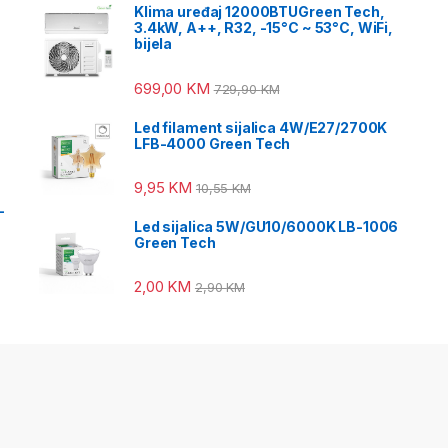
Klima uređaj 12000BTUGreen Tech,
3.4kW, A++, R32, -15°C ~ 53°C, WiFi,
bijela
699,00
KM
729,90
KM
Led filament sijalica 4W/E27/2700K
LFB-4000 Green Tech
9,95
KM
10,55
KM
-
Led sijalica 5W/GU10/6000K LB-1006
Green Tech
2,00
KM
2,90
KM