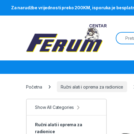
Za narudžbe vrijednosti preko 200KM, isporuka je besplat
Skip to navigation
Skip to content
Search f
Početna
Ručni alati i oprema za radionice
Show All Categories
Ručni alati i oprema za
radionice