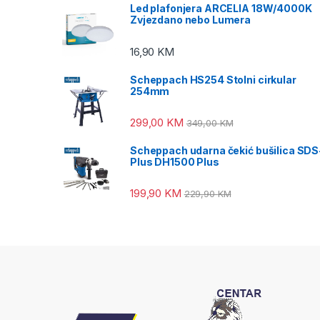
Led plafonjera ARCELIA 18W/4000K
Zvjezdano nebo Lumera
16,90
KM
Scheppach HS254 Stolni cirkular
254mm
299,00
KM
349,00
KM
Scheppach udarna čekić bušilica SDS
Plus DH1500 Plus
199,90
KM
229,90
KM