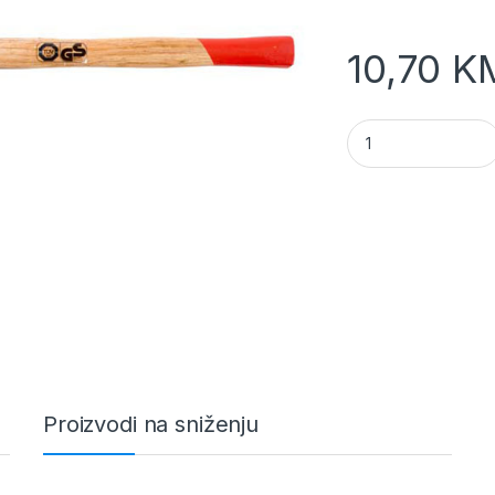
10,70
K
Cekic 800g sa drv
Proizvodi na sniženju