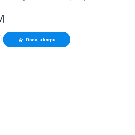
M
enom drskom (MAGG) quantity
Dodaj u korpu