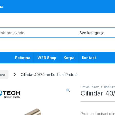
na.
or:
Početna
WEB Shop
Korpa
Kontakt
rave
Cilindar 40/70mm Kodirani Protech
Brave i okovi
,
Cilindri z
Cilindar 4
Protech kodirani cil