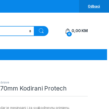
Odbaci
0,00
KM
0
a brave
0/70mm Kodirani Protech
indar je mesingani i za svakodnevnu primjenu.