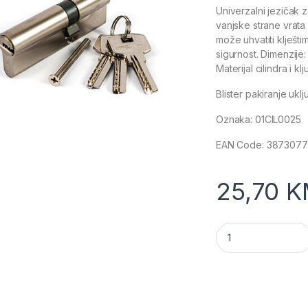
Univerzalni jezičak z
vanjske strane vrata 
može uhvatiti klješti
sigurnost. Dimenzije
Materijal cilindra i 
Blister pakiranje uklju
Oznaka:
01CIL0025
EAN Code:
3873077
25,70
K
Cilindar 40/70mm K