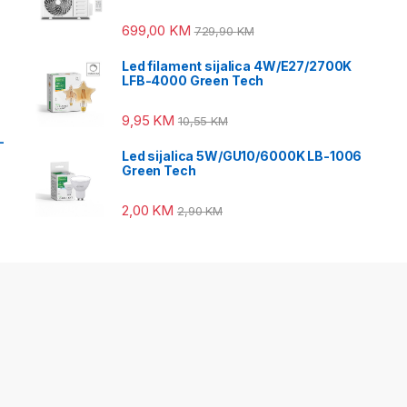
699,00
KM
729,90
KM
Led filament sijalica 4W/E27/2700K
LFB-4000 Green Tech
9,95
KM
10,55
KM
-
Led sijalica 5W/GU10/6000K LB-1006
Green Tech
2,00
KM
2,90
KM