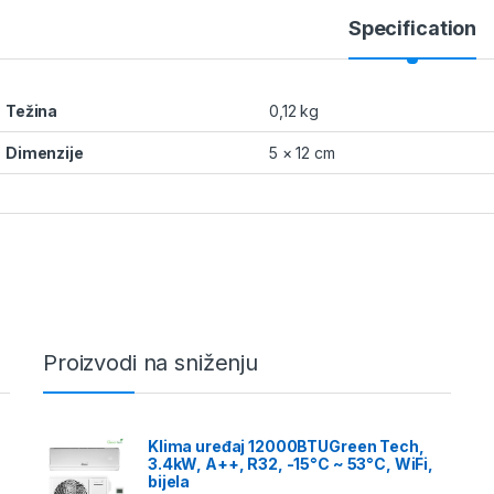
Specification
Težina
0,12 kg
Dimenzije
5 × 12 cm
Proizvodi na sniženju
Klima uređaj 12000BTUGreen Tech,
3.4kW, A++, R32, -15°C ~ 53°C, WiFi,
bijela