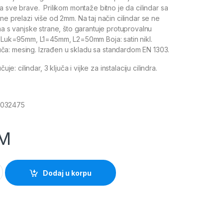
a sve brave. Prilikom montaže bitno je da cilindar sa
ne prelazi više od 2mm. Na taj način cilindar se ne
ma s vanjske strane, što garantuje protuprovalnu
: Luk=95mm, L1=45mm, L2=50mm Boja: satin nikl.
ključa: mesing. Izrađen u skladu sa standardom EN 1303.
čuje: cilindar, 3 ključa i vijke za instalaciju cilindra.
032475
M
odirani Protech quantity
Dodaj u korpu