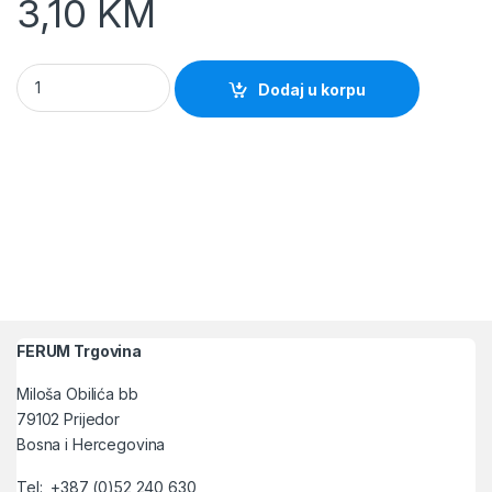
3,10
KM
Crijevo silikonsko 3/4" Antigelo quantity
Dodaj u korpu
FERUM Trgovina
Miloša Obilića bb
79102 Prijedor
Bosna i Hercegovina
Tel: +387 (0)52 240 630