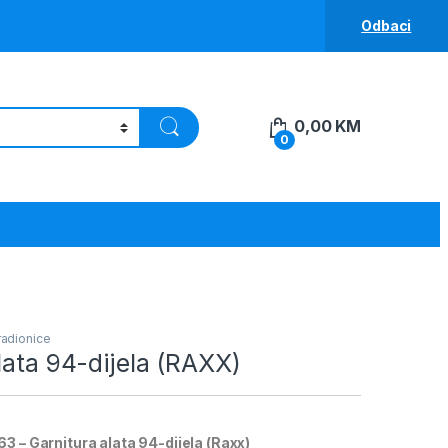
Odbaci
0,00
KM
0
 radionice
lata 94-dijela (RAXX)
63 – Garnitura alata 94-dijela (Raxx)