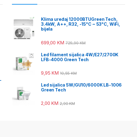
Klima uređaj 12000BTUGreen Tech,
3.4kW, A++, R32, -15°C ~ 53°C, WiFi,
bijela
699,00
KM
729,90
KM
Led filament sijalica 4W/E27/2700K
LFB-4000 Green Tech
9,95
KM
10,55
KM
-
Led sijalica 5W/GU10/6000K LB-1006
Green Tech
2,00
KM
2,90
KM