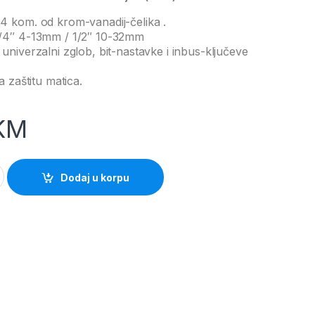
94 kom. od krom-vanadij-čelika .
 1/4″ 4-13mm / 1/2″ 10-32mm
univerzalni zglob, bit-nastavke i inbus-ključeve
a zaštitu matica.
KM
dijela (RAXX) quantity
Dodaj u korpu