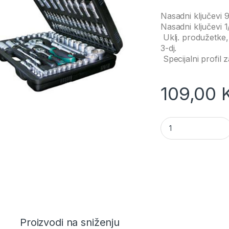
Nasadni ključevi 
Nasadni ključevi
Uklj. produžetke, 
3-dj.
Specijalni profil z
109,00
Garnitura alata 94-
Proizvodi na sniženju