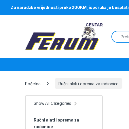
Za narudžbe vrijednosti preko 200KM, isporuka je besplat
Skip to navigation
Skip to content
Search f
Početna
Ručni alati i oprema za radionice
Show All Categories
Ručni alati i oprema za
radionice