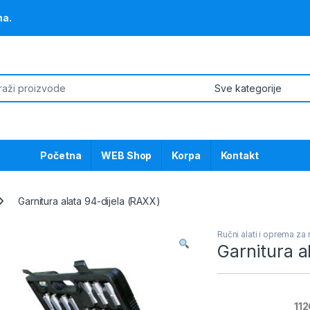
na.
or:
Početna
WEB Shop
Korpa
Kontakt
Garnitura alata 94-dijela (RAXX)
Ručni alati i oprema za
Garnitura a
112