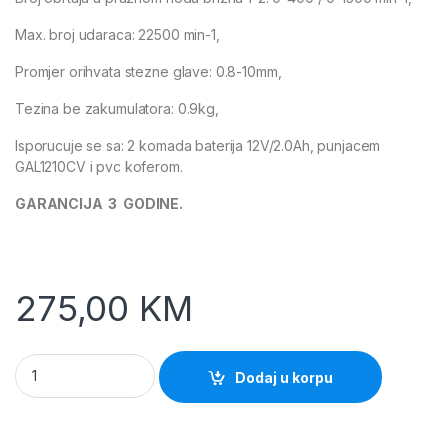
Max. broj udaraca: 22500 min-1,
Promjer orihvata stezne glave: 0.8-10mm,
Tezina be zakumulatora: 0.9kg,
Isporucuje se sa: 2 komada baterija 12V/2.0Ah, punjacem
GAL1210CV i pvc koferom.
GARANCIJA 3 GODINE.
275,00
KM
GSB 120 Li Aku odvijac (Bosch) quantity
Dodaj u korpu