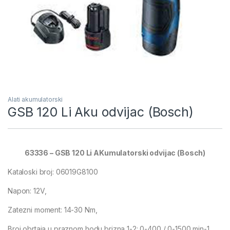
Alati akumulatorski
GSB 120 Li Aku odvijac (Bosch)
63336 – GSB 120 Li AKumulatorski odvijac (Bosch)
Kataloski broj: 06019G8100
Napon: 12V,
Zatezni moment: 14-30 Nm,
Broj obrtaja u praznom hodu brizna 1-2: 0-400 / 0-1500 min-1,