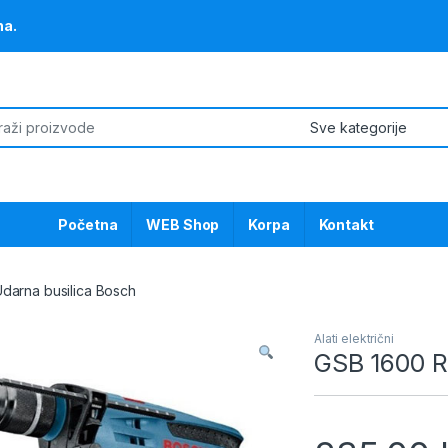
na.
or:
Početna
WEB Shop
Korpa
Kontakt
darna busilica Bosch
Alati električni
GSB 1600 R