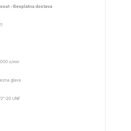
21
3000 o/min
stezna glava
1/2″-20 UNF