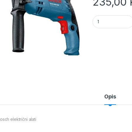
235,00
GSB 1600 RE Udarna
Opis