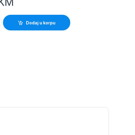
KM
 busilica Bosch quantity
Dodaj u korpu