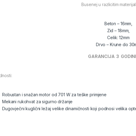
Busenej u razlicitim materija
Beton – 16mm,
Zid – 18mm,
Celik: 12mm
Drvo – Krune do 3
GARANCIJA 3 GODIN
dnosti:
Robustan i snažan motor od 701 W za teške primjene
Mekani rukohvat za sigurno držanje
Dugovječni kuglični ležaj velike dinamičnosti koji podnosi velika op