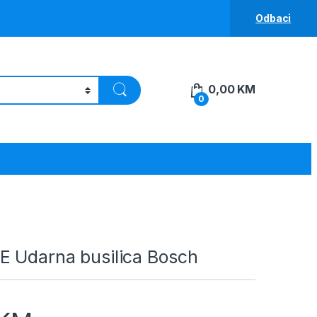
Odbaci
0,00
KM
0
E Udarna busilica Bosch