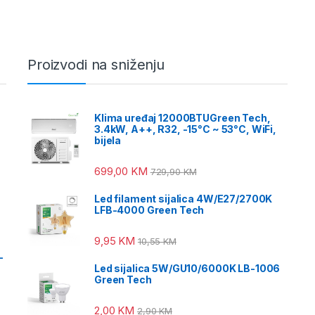
Proizvodi na sniženju
Klima uređaj 12000BTUGreen Tech,
3.4kW, A++, R32, -15°C ~ 53°C, WiFi,
bijela
699,00
KM
729,90
KM
Led filament sijalica 4W/E27/2700K
LFB-4000 Green Tech
9,95
KM
10,55
KM
-
Led sijalica 5W/GU10/6000K LB-1006
Green Tech
2,00
KM
2,90
KM