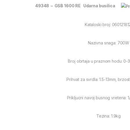
49348 – GSB 1600 RE Udarna busilica
Kataloski broj: 06012181
Nazivna snaga: 700W
Broj obrtaja u praznom hodu: 0-
Prihvat za svrdla: 1.5-13mm, brzo
Prikljucni navoj busnog vretena: 
Tezina: 1.9kg