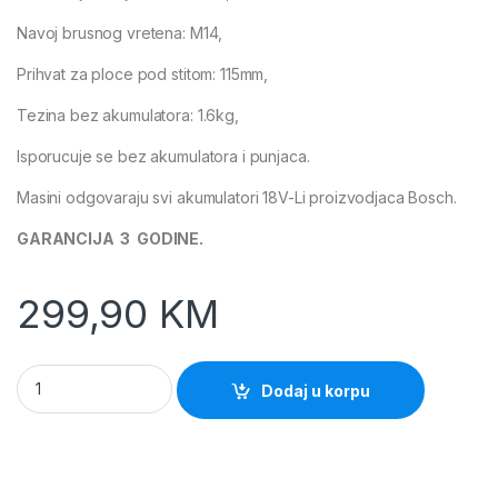
Navoj brusnog vretena: M14,
Prihvat za ploce pod stitom: 115mm,
Tezina bez akumulatora: 1.6kg,
Isporucuje se bez akumulatora i punjaca.
Masini odgovaraju svi akumulatori 18V-Li proizvodjaca Bosch.
GARANCIJA 3 GODINE.
299,90
KM
GWS 180Li 115mm Kutna brusilica SOLO ALAT (Bosch) quantit
Dodaj u korpu