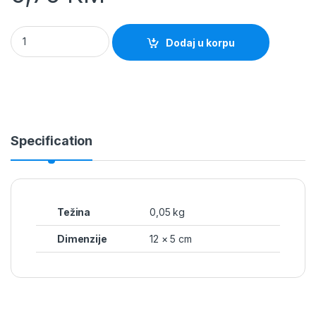
Klizna reza 120mm ravna Alberts quantity
Dodaj u korpu
Specification
Težina
0,05 kg
Dimenzije
12 × 5 cm