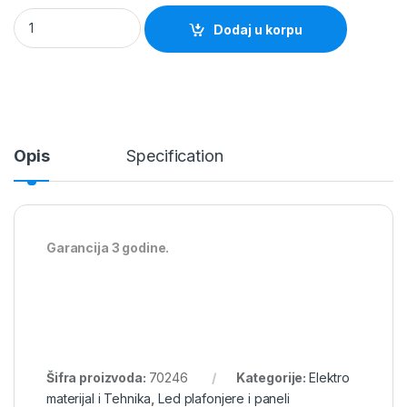
Led plafonjera 16W sa senzorom 4000K quantity
Dodaj u korpu
Opis
Specification
Garancija 3 godine.
Šifra proizvoda:
70246
Kategorije:
Elektro
materijal i Tehnika
,
Led plafonjere i paneli