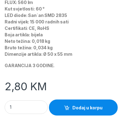
FLUX: 560 lm
Kut svjetlosti: 60 °
LED diode: San`an SMD 2835
Radni vijek: 15 000 radnih sati
Certifikati: CE, RoHS
Boja artikla: bijela
Neto težina: 0,018 kg
Bruto težina: 0,034 kg
Dimenzije artikla: Ø 50 x 55 mm
GARANCIJA 3 GODINE.
2,80
KM
Led sijalica 7W/E14/6000K LB-1009 Green Tech quantity
Dodaj u korpu