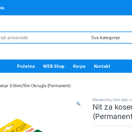
na.
or:
Početna
WEB Shop
Korpa
Kontakt
senje 3.0mm/15m Okrugla (Permanent)
Merdevine
,
Vrtni alati 
Nit za kos
(Permanent