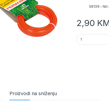
58139 – Ni
2,90
K
Nit za kosenje 3.
Proizvodi na sniženju