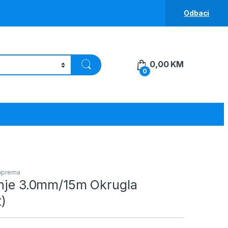
Odbaci
0,00
KM
0
i oprema
enje 3.0mm/15m Okrugla
)