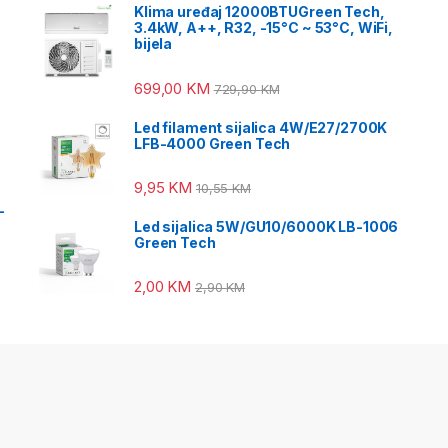
Klima uređaj 12000BTUGreen Tech,
3.4kW, A++, R32, -15°C ~ 53°C, WiFi,
bijela
699,00
KM
729,90
KM
Led filament sijalica 4W/E27/2700K
LFB-4000 Green Tech
9,95
KM
10,55
KM
-
Led sijalica 5W/GU10/6000K LB-1006
Green Tech
2,00
KM
2,90
KM