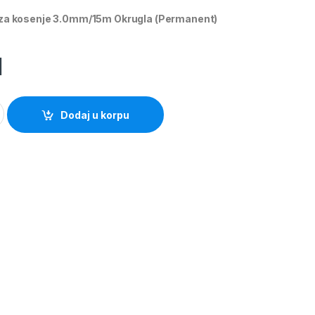
t za kosenje 3.0mm/15m Okrugla (Permanent)
M
0mm/15m Okrugla (Permanent) quantity
Dodaj u korpu