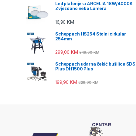
Led plafonjera ARCELIA 18W/4000K
Zvjezdano nebo Lumera
16,90
KM
Scheppach HS254 Stolni cirkular
254mm
299,00
KM
349,00
KM
Scheppach udarna čekić bušilica SDS
Plus DH1500 Plus
199,90
KM
229,90
KM