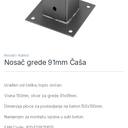
Nosači i Kutnici
Nosač grede 91mm Čaša
Izrađen od čelika, toplo cinčan.
Visina 150mm, otvor za grede 91x91mm.
Dimenzija ploce za postavljanje na beton 150x150mm.
Namjenjen za montažu vijcima u suhi beton.
EAN Code: 4004338211615