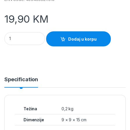
19,90
KM
Nosač grede 91mm Čaša quantity
Dodaj u korpu
Specification
Težina
0,2 kg
Dimenzije
9 × 9 × 15 cm