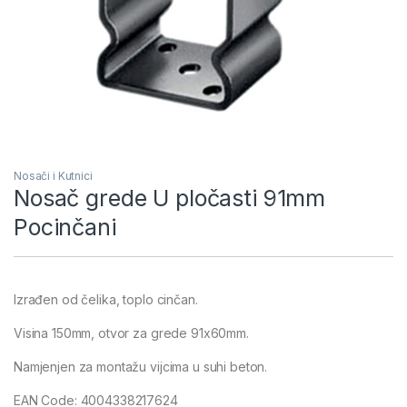
Nosači i Kutnici
Nosač grede U pločasti 91mm
Pocinčani
Izrađen od čelika, toplo cinčan.
Visina 150mm, otvor za grede 91x60mm.
Namjenjen za montažu vijcima u suhi beton.
EAN Code: 4004338217624