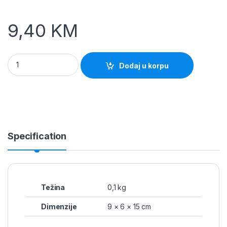
9,40
KM
Nosač grede U pločasti 91mm Pocinčani quantity
Dodaj u korpu
Specification
Težina
0,1 kg
Dimenzije
9 × 6 × 15 cm