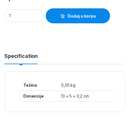
Pločica metalna 133x55x2mm pocinčana Alberts quantity
Dodaj u korpu
Specification
Težina
0,05 kg
Dimenzije
13 × 5 × 0,2 cm