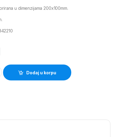
forirana u dimenzijama 200x100mm.
m.
342210
M
na 240x80x2mm pocinčana, Alberts quantity
Dodaj u korpu