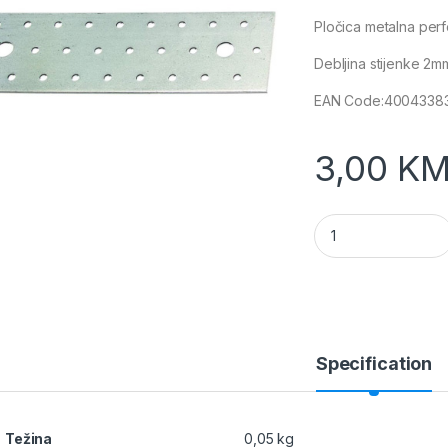
Pločica metalna per
Debljina stijenke 2m
EAN Code:4004338
3,00
K
Pločica perforira
Specification
Težina
0,05 kg