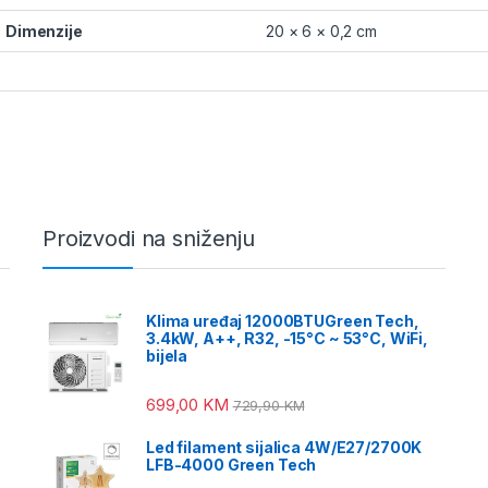
Dimenzije
20 × 6 × 0,2 cm
Proizvodi na sniženju
Klima uređaj 12000BTUGreen Tech,
3.4kW, A++, R32, -15°C ~ 53°C, WiFi,
bijela
699,00
KM
729,90
KM
Led filament sijalica 4W/E27/2700K
LFB-4000 Green Tech