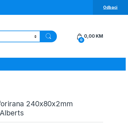
Odbaci
0,00
KM
0
rforirana 240x80x2mm
Alberts