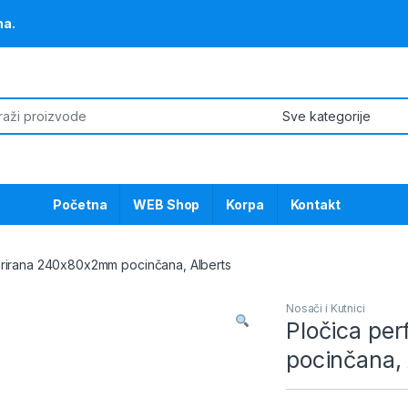
na.
or:
Početna
WEB Shop
Korpa
Kontakt
orirana 240x80x2mm pocinčana, Alberts
Nosači i Kutnici
Pločica pe
pocinčana, 