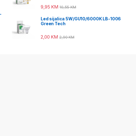
9,95
KM
10,55
KM
-
Led sijalica 5W/GU10/6000K LB-1006
Green Tech
2,00
KM
2,90
KM