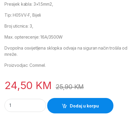
Presijek kabla: 3×1.5mm2,
Tip: H05VV-F, Bijeli
Broj uticnica: 3,
Max. opterecenje: 16A/3500W
Dvopolna osvijetljena sklopka odvaja na siguran način trošila od
mreže.
Proizvodjac: Commel.
24,50
KM
25,90
KM
Produzni kabel 3-uticnice 5m sa prekidacem 0816 (Commel) 
Dodaj u korpu