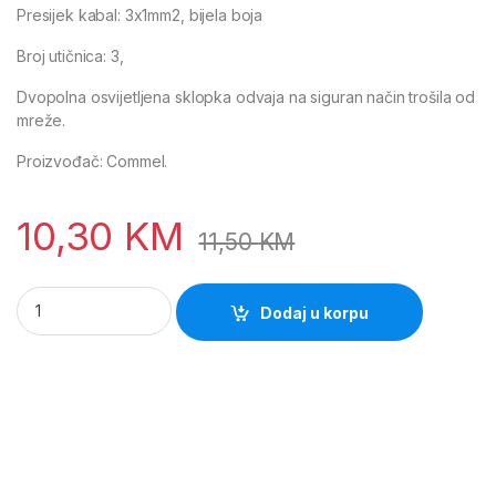
Presijek kabal: 3x1mm2, bijela boja
Broj utičnica: 3,
Dvopolna osvijetljena sklopka odvaja na siguran način trošila od
mreže.
Proizvođač: Commel.
10,30
KM
11,50
KM
Produzni kabel 3-uticnice 1.4m sa prekidacem 0814 (Commel)
Dodaj u korpu