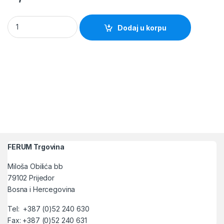
Rigips vijci 3.9x35mm Siroki korak 100/1 (Apolo Mea) quantity
Dodaj u korpu
FERUM Trgovina
Miloša Obilića bb
79102 Prijedor
Bosna i Hercegovina
Tel: +387 (0)52 240 630
Fax: +387 (0)52 240 631