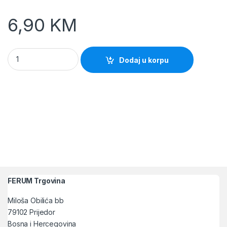
6,90
KM
Rukavica kozna HORA vel.10" Lacuna quantity
Dodaj u korpu
FERUM Trgovina
Miloša Obilića bb
79102 Prijedor
Bosna i Hercegovina