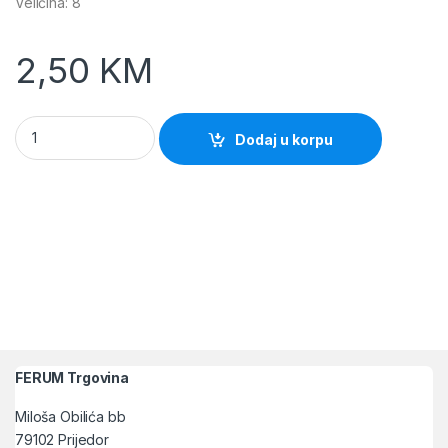
Veličina: 8
2,50
KM
Rukavice vrtne FLORA Plave vel.8" Lacuna quantity
Dodaj u korpu
FERUM Trgovina
Miloša Obilića bb
79102 Prijedor