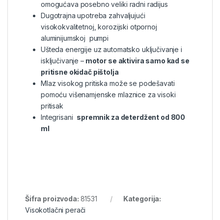
omogućava posebno veliki radni radijus
Dugotrajna upotreba zahvaljujući
visokokvalitetnoj, korozijski otpornoj
aluminijumskoj pumpi
Ušteda energije uz automatsko uključivanje i
isključivanje –
motor se aktivira samo kad se
pritisne okidač pištolja
Mlaz visokog pritiska može se podešavati
pomoću višenamjenske mlaznice za visoki
pritisak
Integrisani
spremnik za deterdžent od 800
ml
Šifra proizvoda:
81531
Kategorija:
Visokotlačni perači