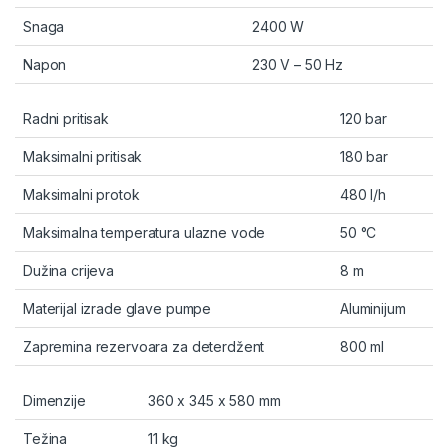
Snaga
2400 W
Napon
230 V – 50 Hz
Radni pritisak
120 bar
Maksimalni pritisak
180 bar
Maksimalni protok
480 l/h
Maksimalna temperatura ulazne vode
50 °C
Dužina crijeva
8 m
Materijal izrade glave pumpe
Aluminijum
Zapremina rezervoara za deterdžent
800 ml
Dimenzije
360 x 345 x 580 mm
Težina
11 kg