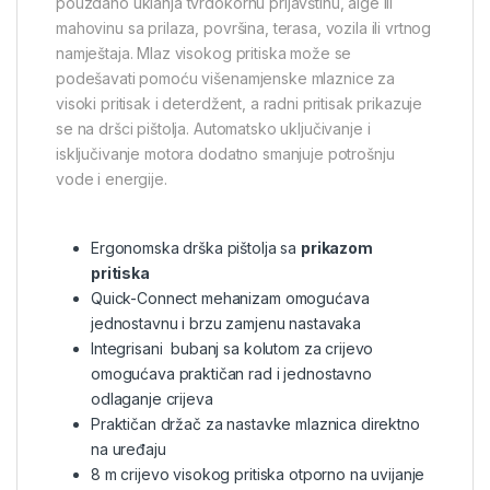
pouzdano uklanja tvrdokornu prljavštinu, alge ili
mahovinu sa prilaza, površina, terasa, vozila ili vrtnog
namještaja. Mlaz visokog pritiska može se
podešavati pomoću višenamjenske mlaznice za
visoki pritisak i deterdžent, a radni pritisak prikazuje
se na dršci pištolja. Automatsko uključivanje i
isključivanje motora dodatno smanjuje potrošnju
vode i energije.
Ergonomska drška pištolja sa
prikazom
pritiska
Quick-Connect mehanizam omogućava
jednostavnu i brzu zamjenu nastavaka
Integrisani bubanj sa kolutom za crijevo
omogućava praktičan rad i jednostavno
odlaganje crijeva
Praktičan držač za nastavke mlaznica direktno
na uređaju
8 m crijevo visokog pritiska otporno na uvijanje