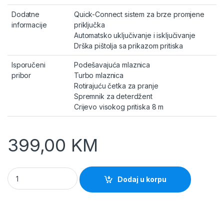
Dodatne
Quick-Connect sistem za brze promjene
informacije
priključka
Automatsko uključivanje i isključivanje
Drška pištolja sa prikazom pritiska
Isporučeni
Podešavajuća mlaznica
pribor
Turbo mlaznica
Rotirajuću četka za pranje
Spremnik za deterdžent
Crijevo visokog pritiska 8 m
399,00
KM
Scheppach HCE3000 Visokotlačni perač 180bar quantity
Dodaj u korpu