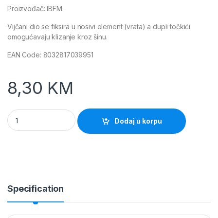
Proizvođač: IBFM.
Vijčani dio se fiksira u nosivi element (vrata) a dupli točkići
omogućavaju klizanje kroz šinu.
EAN Code: 8032817039951
8,30
KM
Točkići VKO 24 Art.330 za klizne sisteme IBFM quantity
Dodaj u korpu
Specification