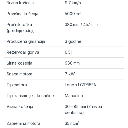
Brzina košenja
9.7 km/h
Površina košenja
5000 m²
Prečnik točka
380 mm / 457 mm
(prednji/zadnji)
Produžena garancija
3 godine
Rezervoar goriva
6.5 l
Širina košenja
980 mm
Snaga motora
7 kW
Tip motora
Loncin LC1P85FA
Tip transmisije – kosačice
Manuelna
Visina košenja
30 – 85 mm (7 nivoa
centralno)
Zapremina motora
352 cm³