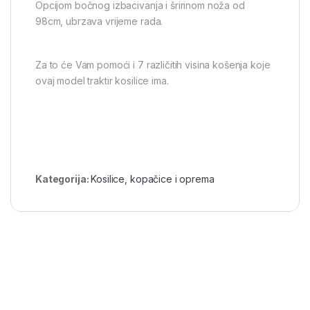
Opcijom bočnog izbacivanja i šririnom noža od
98cm, ubrzava vrijeme rada.
Za to će Vam pomoći i 7 različitih visina košenja koje
ovaj model traktir kosilice ima.
Kategorija:
Kosilice, kopačice i oprema