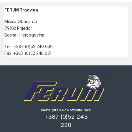
FERUM Trgovina
Miloša Obilića bb
79102 Prijedor
Bosna i Hercegovina
Tel: +387 (0)52 240 630
Fax: +387 (0)52 240 631
Imate pitanje? Pozovite nas:
+387 (0)52 243
220