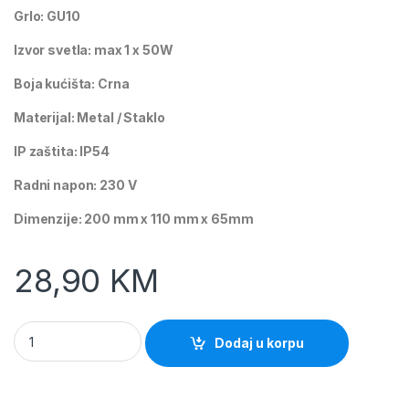
Grlo: GU10
Izvor svetla: max 1 x 50W
Boja kućišta: Crna
Materijal: Metal / Staklo
IP zaštita: IP54
Radni napon: 230 V
Dimenzije: 200 mm x 110 mm x 65mm
28,90
KM
Vanjska svjetiljka ANNA 1xGU10 Crna Megga Light quantity
Dodaj u korpu