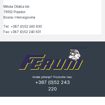
Miloša Obilića bb
79102 Prijedor
Bosna i Hercegovina
Tel: +387 (0)52 240 630
Fax: +387 (0)52 240 631
Imate pitanje? Pozovite nas:
+387 (0)52 243
220