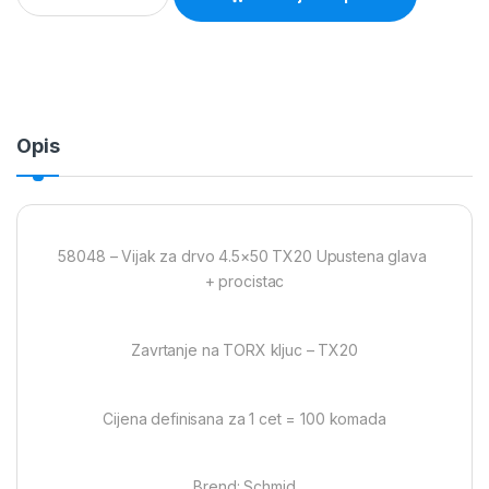
Opis
58048 – Vijak za drvo 4.5×50 TX20 Upustena glava
+ procistac
Zavrtanje na TORX kljuc – TX20
Cijena definisana za 1 cet = 100 komada
Brend: Schmid