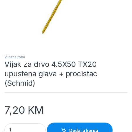
Vijčana roba
Vijak za drvo 4.5X50 TX20
upustena glava + procistac
(Schmid)
7,20
KM
Vijak za drvo 4.5X50 TX20 upustena glava + procistac (Schmi
Dodaj u korpu