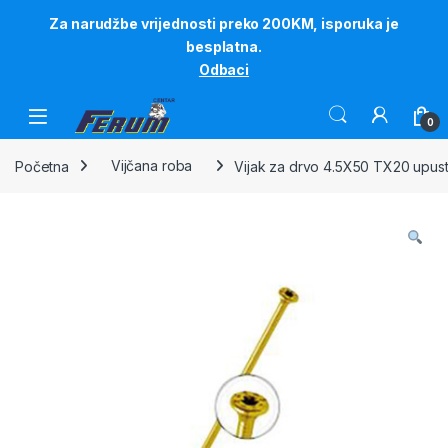
Za narudžbe vrijednosti preko 200KM, isporuka je
besplatna.
Odbaci
Skip to navigation
Skip to content
0
Početna
Vijčana roba
Vijak za drvo 4.5X50 TX20 upust