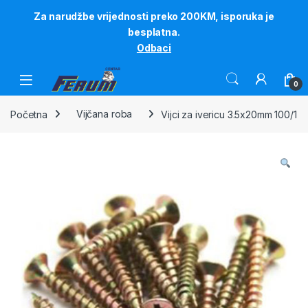
Za narudžbe vrijednosti preko 200KM, isporuka je
besplatna.
Odbaci
Skip to navigation
Skip to content
0
Početna
Vijčana roba
Vijci za ivericu 3.5x20mm 100/1