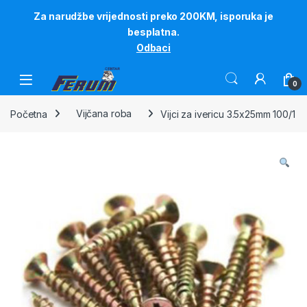
Za narudžbe vrijednosti preko 200KM, isporuka je
besplatna.
Odbaci
Skip to navigation
Skip to content
0
Početna
Vijčana roba
Vijci za ivericu 3.5x25mm 100/1