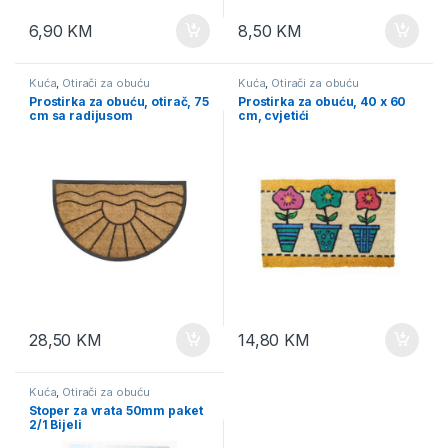
6,90
KM
8,50
KM
Kuća
,
Otirači za obuću
Kuća
,
Otirači za obuću
Prostirka za obuću, otirač, 75
Prostirka za obuću, 40 x 60
cm sa radijusom
cm, cvjetići
28,50
KM
14,80
KM
Kuća
,
Otirači za obuću
Stoper za vrata 50mm paket
2/1 Bijeli