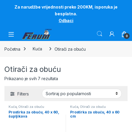
Za narudžbe vrijednosti preko 200KM, isporuka je
besplatna.
Odbaci
Skip to navigation
Skip to content
0
Početna
Kuća
Otirači za obuću
Otirači za obuću
Sortirano po popularnosti
Prikazano je svih 7 rezultata
Filters
Kuća
,
Otirači za obuću
Kuća
,
Otirači za obuću
Prostirka za obuću, 40 x 60,
Prostirka za obuću, 40 x 60
šupljikava
cm