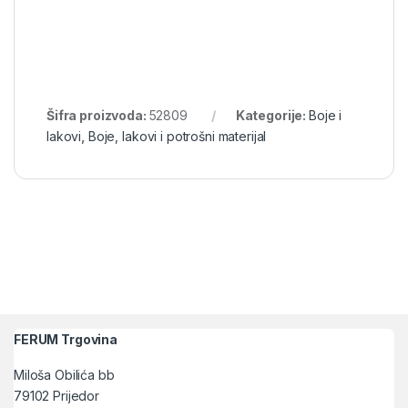
Šifra proizvoda:
52809
Kategorije:
Boje i
lakovi
,
Boje, lakovi i potrošni materijal
FERUM Trgovina
Miloša Obilića bb
79102 Prijedor