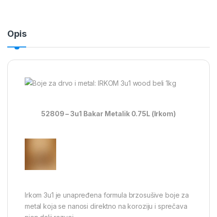
Opis
52809 – 3u1 Bakar Metalik
0.75L (Irkom)
Irkom 3u1 je unapređena formula brzosušive boje za
metal koja se nanosi direktno na koroziju i sprečava