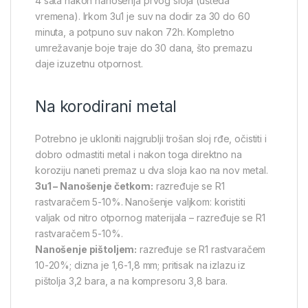
4 sata nakon nanošenja prvog sloja (ušteda
vremena). Irkom 3u1 je suv na dodir za 30 do 60
minuta, a potpuno suv nakon 72h. Kompletno
umrežavanje boje traje do 30 dana, što premazu
daje izuzetnu otpornost.
Na korodirani metal
Potrebno je ukloniti najgrublji trošan sloj rđe, očistiti i
dobro odmastiti metal i nakon toga direktno na
koroziju naneti premaz u dva sloja kao na nov metal.
3u1 – Nanošenje četkom:
razređuje se R1
rastvaračem 5-10%. Nanošenje valjkom: koristiti
valjak od nitro otpornog materijala – razređuje se R1
rastvaračem 5-10%.
Nanošenje pištoljem:
razređuje se R1 rastvaračem
10-20%; dizna je 1,6-1,8 mm; pritisak na izlazu iz
pištolja 3,2 bara, a na kompresoru 3,8 bara.