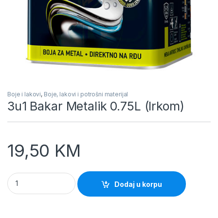
Boje i lakovi
,
Boje, lakovi i potrošni materijal
3u1 Bakar Metalik 0.75L (Irkom)
19,50
KM
3u1 Bakar Metalik 0.75L (Irkom) quantity
Dodaj u korpu