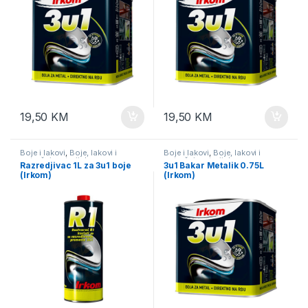
19,50
KM
19,50
KM
Boje i lakovi
,
Boje, lakovi i
Boje i lakovi
,
Boje, lakovi i
potrošni materijal
potrošni materijal
Razredjivac 1L za 3u1 boje
3u1 Bakar Metalik 0.75L
(Irkom)
(Irkom)