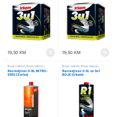
19,50
KM
19,50
KM
Boje i lakovi
,
Boje, lakovi i
Boje i lakovi
,
Boje, lakovi i
potrošni materijal
potrošni materijal
Razredjivac 0.8L NITRO-
Razredjivac 0.5L za 3u1
5350 (Zorka)
BOJE (Irkom)