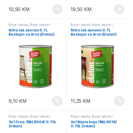
10,50
KM
19,50
KM
Boje i lakovi
,
Boje, lakovi i
Boje i lakovi
,
Boje, lakovi i
potrošni materijal
potrošni materijal
Nitro lak zavrsni 0.7L
Nitro lak osnovni 0.7L
Bezbojni za drvo (Elaton)
Bezbojni za drvo (Elaton)
9,10
KM
11,25
KM
Boje i lakovi
,
Boje, lakovi i
Boje i lakovi
,
Boje, lakovi i
potrošni materijal
potrošni materijal
3u1 Crna /RAL9004/ 0.75L
3u1 Bijela boja /RAL9016/
(Irkom)
0.75L (Irkom)