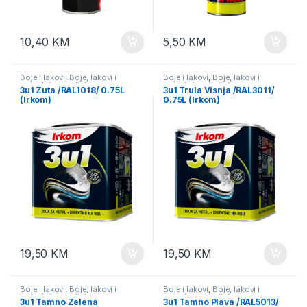
10,40
KM
5,50
KM
Boje i lakovi
,
Boje, lakovi i
Boje i lakovi
,
Boje, lakovi i
potrošni materijal
potrošni materijal
3u1 Zuta /RAL1018/ 0.75L
3u1 Trula Visnja /RAL3011/
(Irkom)
0.75L (Irkom)
19,50
KM
19,50
KM
Boje i lakovi
,
Boje, lakovi i
Boje i lakovi
,
Boje, lakovi i
potrošni materijal
potrošni materijal
3u1 Tamno Zelena
3u1 Tamno Plava /RAL5013/