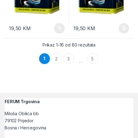
19,50
KM
19,50
KM
Sortirano po popularn
Prikaz 1–16 od 80 rezultata
1
2
3
5
…
FERUM Trgovina
Miloša Obilića bb
79102 Prijedor
Bosna i Hercegovina