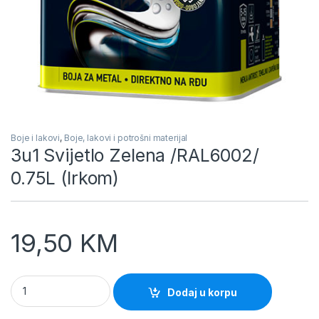
Boje i lakovi
,
Boje, lakovi i potrošni materijal
3u1 Svijetlo Zelena /RAL6002/
0.75L (Irkom)
19,50
KM
3u1 Svijetlo Zelena /RAL6002/ 0.75L (Irkom) quantity
Dodaj u korpu