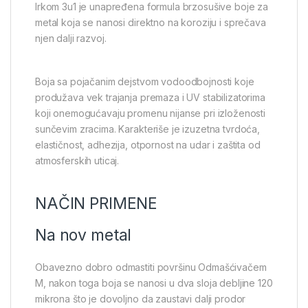
Irkom 3u1 je unapređena formula brzosušive boje za
metal koja se nanosi direktno na koroziju i sprečava
njen dalji razvoj.
Boja sa pojačanim dejstvom vodoodbojnosti koje
produžava vek trajanja premaza i UV stabilizatorima
koji onemogućavaju promenu nijanse pri izloženosti
sunčevim zracima. Karakteriše je izuzetna tvrdoća,
elastičnost, adhezija, otpornost na udar i zaštita od
atmosferskih uticaj.
NAČIN PRIMENE
Na nov metal
Obavezno dobro odmastiti površinu Odmašćivačem
M, nakon toga boja se nanosi u dva sloja debljine 120
mikrona što je dovoljno da zaustavi dalji prodor