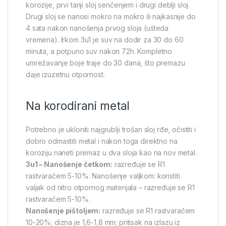
korozije, prvi tanji sloj senčenjem i drugi deblji sloj.
Drugi sloj se nanosi mokro na mokro ili najkasnije do
4 sata nakon nanošenja prvog sloja (ušteda
vremena). Irkom 3u1 je suv na dodir za 30 do 60
minuta, a potpuno suv nakon 72h. Kompletno
umrežavanje boje traje do 30 dana, što premazu
daje izuzetnu otpornost.
Na korodirani metal
Potrebno je ukloniti najgrublji trošan sloj rđe, očistiti i
dobro odmastiti metal i nakon toga direktno na
koroziju naneti premaz u dva sloja kao na nov metal.
3u1 – Nanošenje četkom:
razređuje se R1
rastvaračem 5-10%. Nanošenje valjkom: koristiti
valjak od nitro otpornog materijala – razređuje se R1
rastvaračem 5-10%.
Nanošenje pištoljem:
razređuje se R1 rastvaračem
10-20%; dizna je 1,6-1,8 mm; pritisak na izlazu iz