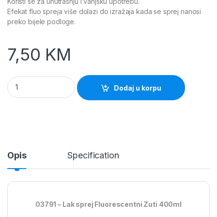
Koristi se za unutrasnju i vanjsku upotrebu.
Efekat fluo spreja više dolazi do izražaja kada se sprej nanosi
preko bijele podloge.
7,50
KM
Lak sprej FLUORESCENTNI ZUTI 400ml (Color Vision) quantity
Dodaj u korpu
Opis
Specification
03791 – Lak sprej Fluorescentni Zuti 400ml