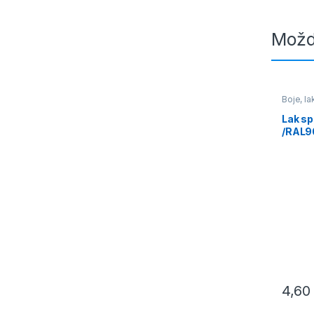
Možd
Boje, la
Sprejev
Lak sp
/RAL9
4,6