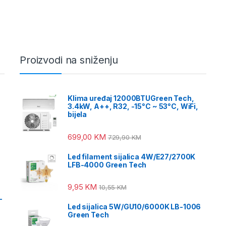
Proizvodi na sniženju
Klima uređaj 12000BTUGreen Tech,
3.4kW, A++, R32, -15°C ~ 53°C, WiFi,
bijela
699,00
KM
729,90
KM
Led filament sijalica 4W/E27/2700K
LFB-4000 Green Tech
9,95
KM
10,55
KM
-
Led sijalica 5W/GU10/6000K LB-1006
Green Tech