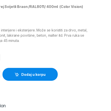
ej Svijetli Braon /RAL8011/ 400ml (Color Vision)
interijere i eksterijere. Može se koristiti za drvo, metal,
onit, lakirane površine, beton, malter itd. Prva ruka se
ga 45 minuta.
M
I BRAON /RAL8011/ 400ml Pantera quantity
Dodaj u korpu
ion