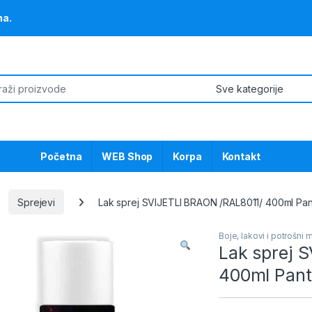
na.
or:
Početna
WEB Shop
Korpa
Kontakt
Sprejevi
Lak sprej SVIJETLI BRAON /RAL8011/ 400ml Pan
Boje, lakovi i potrošni m
Lak sprej 
400ml Pant