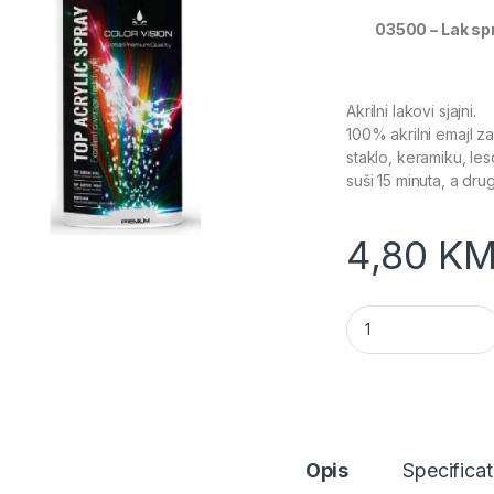
03500 – Lak spr
Akrilni lakovi sjajni.
100% akrilni emajl za 
staklo, keramiku, les
suši 15 minuta, a dru
4,80
K
Lak sprej SVIJETL
Opis
Specificat