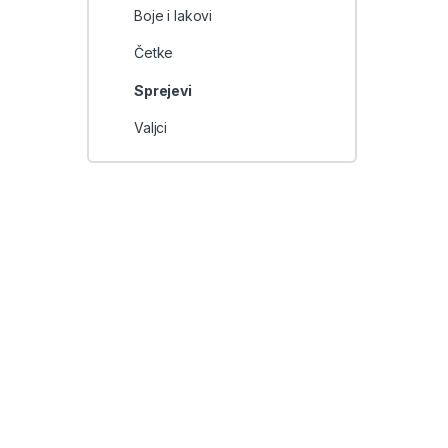
Boje i lakovi
Četke
Sprejevi
Valjci