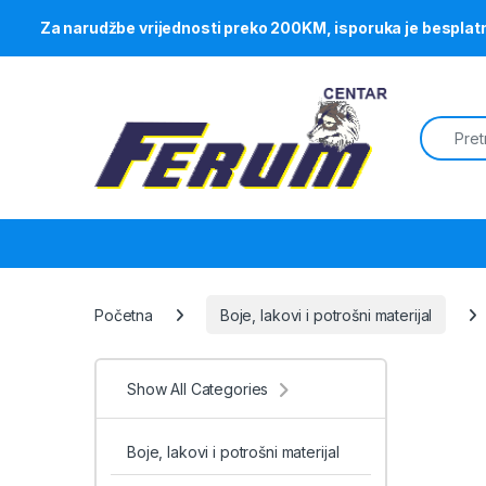
Za narudžbe vrijednosti preko 200KM, isporuka je besplat
Skip to navigation
Skip to content
Search f
Početna
Boje, lakovi i potrošni materijal
Show All Categories
Boje, lakovi i potrošni materijal