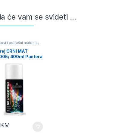
a će vam se svideti …
kovi i potrošni materijal
,
i
rej CRNI MAT
005/ 400ml Pantera
0
KM