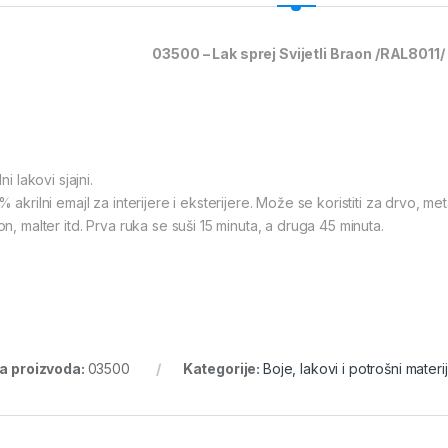
03500 – Lak sprej Svijetli Braon /RAL8011/
lni lakovi sjajni.
 akrilni emajl za interijere i eksterijere. Može se koristiti za drvo, met
n, malter itd. Prva ruka se suši 15 minuta, a druga 45 minuta.
ra proizvoda:
03500
Kategorije:
Boje, lakovi i potrošni materij