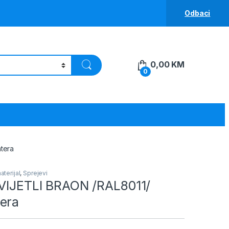
Odbaci
0,00
KM
0
tera
aterijal
,
Sprejevi
SVIJETLI BRAON /RAL8011/
era