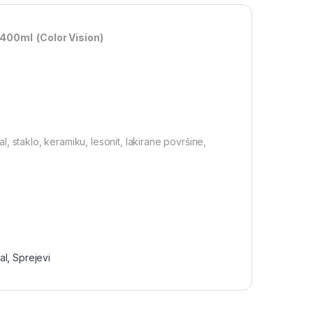
 400ml (Color Vision)
al, staklo, keramiku, lesonit, lakirane površine,
al
,
Sprejevi