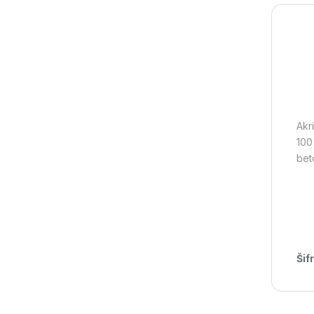
Akri
100%
beto
Šif