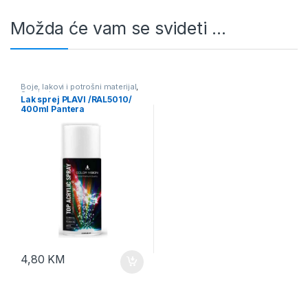
Možda će vam se svideti …
Boje, lakovi i potrošni materijal
,
Sprejevi
Lak sprej PLAVI /RAL5010/
400ml Pantera
4,80
KM