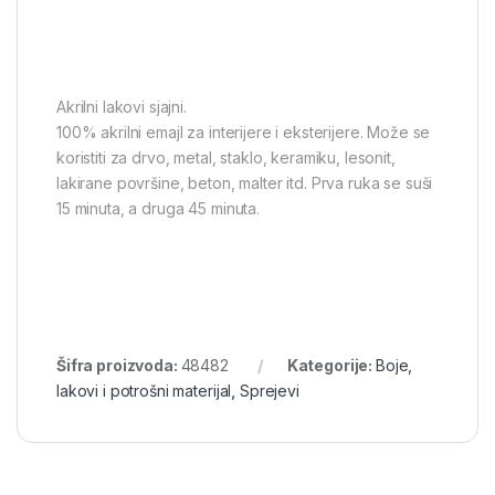
Akrilni lakovi sjajni.
100% akrilni emajl za interijere i eksterijere. Može se
koristiti za drvo, metal, staklo, keramiku, lesonit,
lakirane površine, beton, malter itd. Prva ruka se suši
15 minuta, a druga 45 minuta.
Šifra proizvoda:
48482
Kategorije:
Boje,
lakovi i potrošni materijal
,
Sprejevi