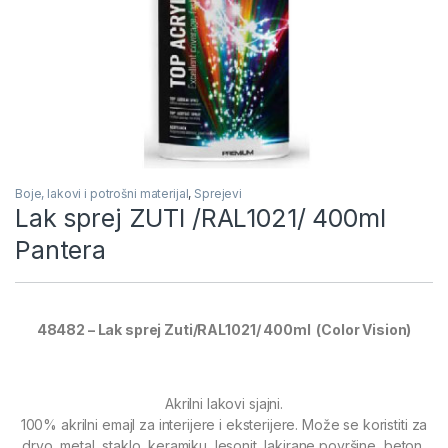
Boje, lakovi i potrošni materijal
,
Sprejevi
Lak sprej ZUTI /RAL1021/ 400ml
Pantera
48482 – Lak sprej Zuti/RAL1021/ 400ml (Color Vision)
Akrilni lakovi sjajni.
100% akrilni emajl za interijere i eksterijere. Može se koristiti za
drvo, metal, staklo, keramiku, lesonit, lakirane površine, beton,