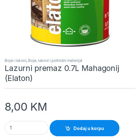
Boje i lakovi
,
Boje, lakovi i potrošni materijal
Lazurni premaz 0.7L Mahagonij
(Elaton)
8,00
KM
Lazurni premaz 0.7L Mahagonij (Elaton) quantity
Dodaj u korpu