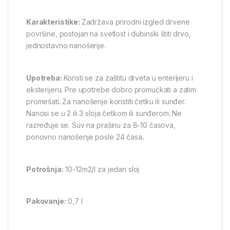
Karakteristike:
Zadržava prirodni izgled drvene
površine, postojan na svetlost i dubinski štiti drvo,
jednostavno nanošenje.
Upotreba:
Koristi se za zaštitu drveta u enterijeru i
eksterijeru. Pre upotrebe dobro promućkati a zatim
promešati
.
Za nanošenje koristiti četku ili sunđer.
Nanosi se u 2 ili 3 sloja četkom ili sunđerom
.
Ne
razređuje se. Suv na prašinu za 8-10 časova,
ponovno nanošenje posle 24 časa
.
Potrošnja:
10-12m2/l za jedan sloj
Pakovanje:
0,7 l