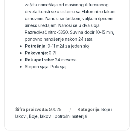
zaštitu nameštaja od masivnog ili furniranog
drveta koristi se u sistemu sa Elaton nitro lakom
osnovnim. Nanosi se četkom, valjkom špricem,
airless uređajem. Nanosi se u dva sloja.
Razređivač nitro-5350. Suv na dodir 10-15 min,
ponovno nanošenje nakon 24 sata.
P
otrošnja:
9-11 m2/l za jedan sloj
Pakovanje:
0,7l
Rok upotrebe:
24 meseca
Stepen sjaja:
Polu sjaj
Šifra proizvoda:
50029
Kategorije:
Boje i
lakovi
,
Boje, lakovi i potrošni materijal