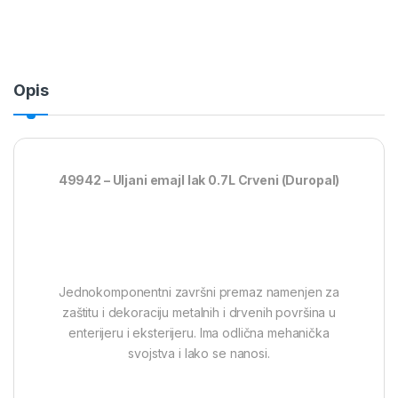
Opis
49942 – Uljani emajl lak 0.7L Crveni (Duropal)
Jednokomponentni završni premaz namenjen za
zaštitu i dekoraciju metalnih i drvenih površina u
enterijeru i eksterijeru. Ima odlična mehanička
svojstva i lako se nanosi.