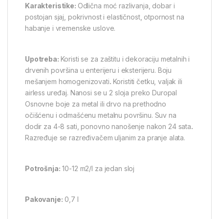
Karakteristike:
Odlična moć razlivanja, dobar i
postojan sjaj, pokrivnost i elastičnost, otpornost na
habanje i vremenske uslove.
Upotreba:
Koristi se za zaštitu i dekoraciju metalnih i
drvenih površina u enterijeru i eksterijeru. Boju
mešanjem homogenizovati
.
Koristiti četku, valjak ili
airless uređaj. Nanosi se u 2 sloja preko Duropal
Osnovne boje za metal ili drvo na prethodno
očišćenu i odmašćenu metalnu površinu. Suv na
dodir za 4-8 sati, ponovno nanošenje nakon 24 sata
.
Razređuje se razređivačem uljanim za pranje alata.
Potrošnja:
10-12 m2/l za jedan sloj
Pakovanje:
0,7 l