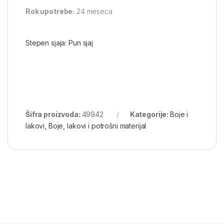
Rok upotrebe:
24 meseca
Stepen sjaja:
Pun sjaj
Šifra proizvoda:
49942
Kategorije:
Boje i
lakovi
,
Boje, lakovi i potrošni materijal