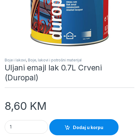
Boje i lakovi
,
Boje, lakovi i potrošni materijal
Uljani emajl lak 0.7L Crveni
(Duropal)
8,60
KM
Uljani emajl lak 0.7L Crveni (Duropal) quantity
Dodaj u korpu