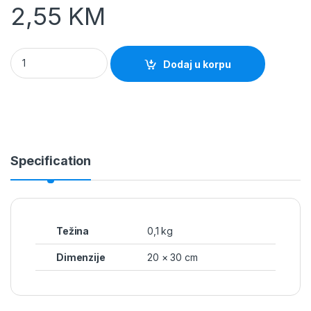
2,55
KM
Vrećice za vakumiranje 150x250mm 10-komada quantity
Dodaj u korpu
Specification
Težina
0,1 kg
Dimenzije
20 × 30 cm